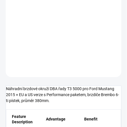
Měrná
SKLADEM DO 5-10 DNÍ
cena:
−
+
Přidat do košíku
5000 series - T3 - náhradní okruží (pro kotouče DBA52166BLKS,
DBA52788SLVS)
DETAILNÍ INFORMACE
ZEPTAT SE
Náhradní brzdové okruží DBA řady T3 5000 pro Ford Mustang
2015 + EU a US verze s Performance paketem, brzdiče Brembo 6-
ti pístek, průměr 380mm.
Feature
Advantage
Benefit
Description