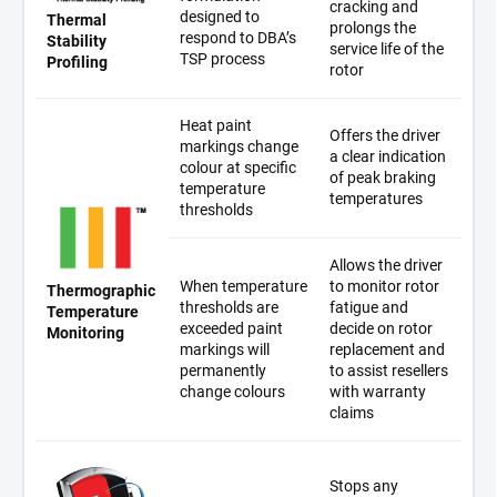
cracking and
designed to
Thermal
prolongs the
respond to DBA’s
Stability
service life of the
TSP process
Profiling
rotor
Heat paint
Offers the driver
markings change
a clear indication
colour at specific
of peak braking
temperature
temperatures
thresholds
Allows the driver
When temperature
to monitor rotor
Thermographic
thresholds are
fatigue and
Temperature
exceeded paint
decide on rotor
Monitoring
markings will
replacement and
permanently
to assist resellers
change colours
with warranty
claims
Stops any