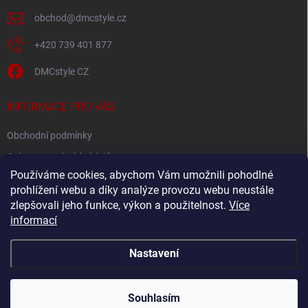
obchod
@
dmcstyle.cz
+420 739 401 877
DMCstyle CZ
INFORMACE PRO VÁS
Obchodní podmínky
Ochrana osobních údajů
Používáme cookies, abychom Vám umožnili pohodlné
prohlížení webu a díky analýze provozu webu neustále
FACEBOOK
zlepšovali jeho funkce, výkon a použitelnost.
Více
informací
Nastavení
Copyright 2026
DMC style
. Všechna práva vyhrazena.
Upravit nastavení
cookies
Souhlasím