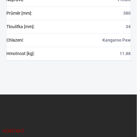
Průměr [mm]
:
380
Tloušťka [mm]
:
34
Chlazení
:
Kangaroo Paw
Hmotnost [kg]
:
11.88
Z
á
p
a
t
í
KONTAKT