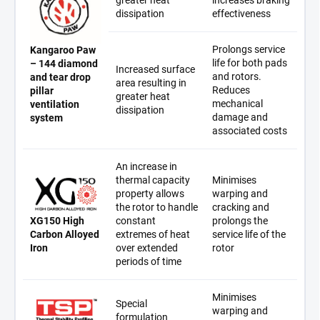
greater heat
increases braking
dissipation
effectiveness
Prolongs service
Kangaroo Paw
life for both pads
– 144 diamond
Increased surface
and rotors.
and tear drop
area resulting in
Reduces
pillar
greater heat
mechanical
ventilation
dissipation
damage and
system
associated costs
An increase in
thermal capacity
Minimises
property allows
warping and
the rotor to handle
cracking and
XG150 High
constant
prolongs the
Carbon Alloyed
extremes of heat
service life of the
Iron
over extended
rotor
periods of time
Minimises
Special
warping and
formulation