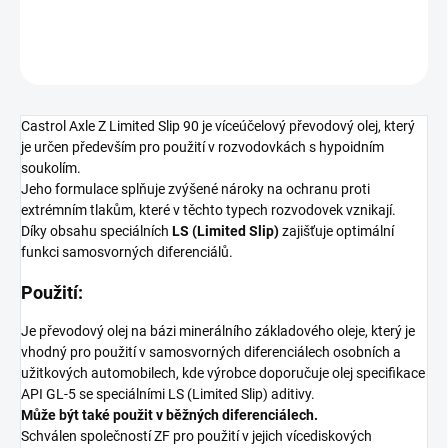
DETAILNÍ INFORMACE
ZEPTAT SE
Castrol Axle Z Limited Slip 90 je víceúčelový převodový olej, který
je určen především pro použití v rozvodovkách s hypoidním
soukolím.
Jeho formulace splňuje zvýšené nároky na ochranu proti
extrémním tlakům, které v těchto typech rozvodovek vznikají.
Díky obsahu speciálních
LS (Limited Slip)
zajišťuje optimální
funkci samosvorných diferenciálů.
Použití:
Je převodový olej na bázi minerálního základového oleje, který je
vhodný pro použití v samosvorných diferenciálech osobních a
užitkových automobilech, kde výrobce doporučuje olej specifikace
API GL-5 se speciálními LS (Limited Slip) aditivy.
Může být také použit v běžných diferenciálech.
Schválen společností ZF pro použití v jejich vícediskových