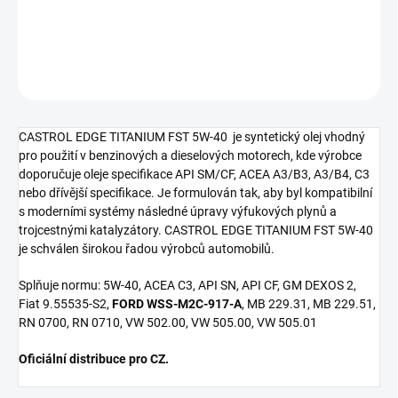
Castrol Edge TITANIUM FST 5W-40 1L
DETAILNÍ INFORMACE
ZEPTAT SE
CASTROL EDGE TITANIUM FST 5W-40 je syntetický olej vhodný
pro použití v benzinových a dieselových motorech, kde výrobce
doporučuje oleje specifikace API SM/CF, ACEA A3/B3, A3/B4, C3
nebo dřívější specifikace. Je formulován tak, aby byl kompatibilní
s moderními systémy následné úpravy výfukových plynů a
trojcestnými katalyzátory. CASTROL EDGE TITANIUM FST 5W-40
je schválen širokou řadou výrobců automobilů.
Splňuje normu: 5W-40, ACEA C3, API SN, API CF, GM DEXOS 2,
Fiat 9.55535-S2,
FORD WSS-M2C-917-A
, MB 229.31, MB 229.51,
RN 0700, RN 0710, VW 502.00, VW 505.00, VW 505.01
Oficiální distribuce pro CZ.