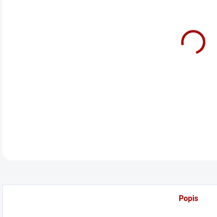
cena
Víko
DETA
Popis