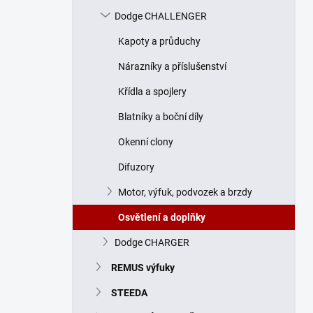
n
Dodge CHALLENGER
í
p
Kapoty a průduchy
a
n
Nárazníky a příslušenství
e
Křídla a spojlery
l
Blatníky a boční díly
Okenní clony
Difuzory
Motor, výfuk, podvozek a brzdy
Osvětlení a doplňky
Dodge CHARGER
REMUS výfuky
STEEDA