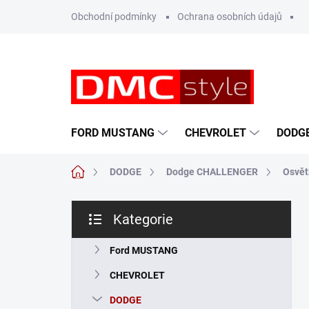
Přejít
Obchodní podmínky
Ochrana osobních údajů
na
obsah
FORD MUSTANG
CHEVROLET
DODG
Domů
DODGE
Dodge CHALLENGER
Osvět
P
Kategorie
o
Přeskočit
s
kategorie
t
Ford MUSTANG
r
CHEVROLET
a
n
DODGE