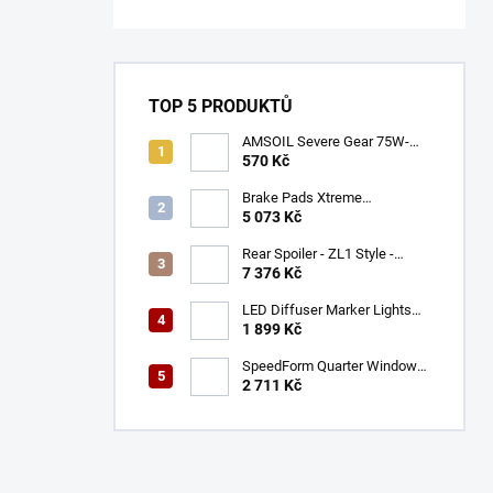
TOP 5 PRODUKTŮ
AMSOIL Severe Gear 75W-
140
570 Kč
Brake Pads Xtreme
Performance ECE R90
5 073 Kč
certified | Front Axle
(DB9021XP)
Rear Spoiler - ZL1 Style -
Gloss Black (CAMARO 16-23)
7 376 Kč
LED Diffuser Marker Lights
(CHALLENGER 15-23)
1 899 Kč
SpeedForm Quarter Window
Louvers - Gloss Black
2 711 Kč
(CHALLENGER 08-22)