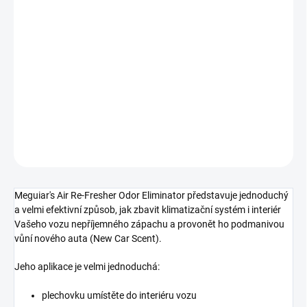
cena:
−
+
Přidat do košíku
Čistič klimatizace + pohlcovač pachů + osvěžovač vzduchu, vůně
nového auta, 71 g
DETAILNÍ INFORMACE
ZEPTAT SE
Meguiar's Air Re-Fresher Odor Eliminator představuje jednoduchý
a velmi efektivní způsob, jak zbavit klimatizační systém i interiér
Vašeho vozu nepříjemného zápachu a provonět ho podmanivou
vůní nového auta (New Car Scent).
Jeho aplikace je velmi jednoduchá:
plechovku umístěte do interiéru vozu