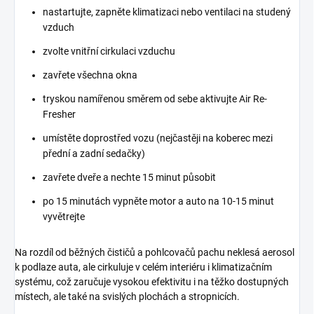
nastartujte, zapněte klimatizaci nebo ventilaci na studený
vzduch
zvolte vnitřní cirkulaci vzduchu
zavřete všechna okna
tryskou namířenou směrem od sebe aktivujte Air Re-
Fresher
umístěte doprostřed vozu (nejčastěji na koberec mezi
přední a zadní sedačky)
zavřete dveře a nechte 15 minut působit
po 15 minutách vypněte motor a auto na 10-15 minut
vyvětrejte
Na rozdíl od běžných čističů a pohlcovačů pachu neklesá aerosol
k podlaze auta, ale cirkuluje v celém interiéru i klimatizačním
systému, což zaručuje vysokou efektivitu i na těžko dostupných
místech, ale také na svislých plochách a stropnicích.