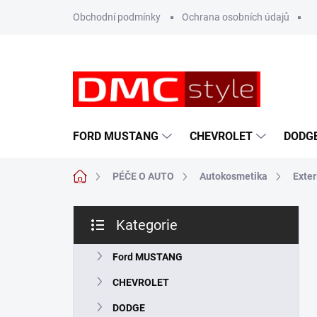
Přejít
Obchodní podmínky
Ochrana osobních údajů
na
obsah
FORD MUSTANG
CHEVROLET
DODG
Domů
PÉČE O AUTO
Autokosmetika
Exter
P
Kategorie
o
Přeskočit
s
kategorie
t
Ford MUSTANG
r
CHEVROLET
a
n
DODGE