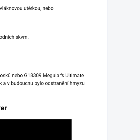
ovláknovou utěrkou, nebo
vodních skvrn.
h vosků nebo G18309 Meguiar's Ultimate
esk a v budoucnu bylo odstranění hmyzu
ver