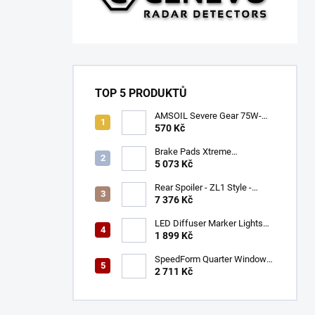
TOP 5 PRODUKTŮ
AMSOIL Severe Gear 75W-
140
570 Kč
Brake Pads Xtreme
Performance ECE R90
5 073 Kč
certified | Front Axle
(DB9021XP)
Rear Spoiler - ZL1 Style -
Gloss Black (CAMARO 16-23)
7 376 Kč
LED Diffuser Marker Lights
(CHALLENGER 15-23)
1 899 Kč
SpeedForm Quarter Window
Louvers - Gloss Black
2 711 Kč
(CHALLENGER 08-22)