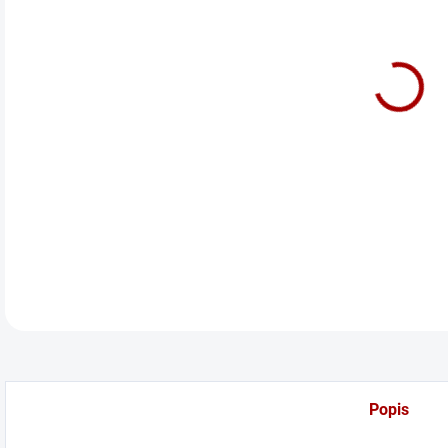
cena
Pěno
DETA
Popis