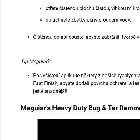
otřete čištěnou plochu čistou, vlhkou mikr
opláchněte zbytky pěny proudem vody.
Čištěnou oblast osušte, abyste zabránili tvorbě 
Tip Meguiar's:
Po vyčištění aplikujte některý z našich rychlýc
Fast Finish, abyste dodali povrchu ochranu a l
ještě snadnější!
Meguiar's Heavy Duty Bug & Tar Remo