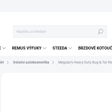
Hledat
E
REMUS VÝFUKY
STEEDA
BRZDOVÉ KOTOU
iér
Ostatní autokosmetika
Meguiar's Heavy Duty Bug & Tar R
Neohodnoceno
Podrobnosti hodnocení
ZNA
2
231
Měr
SK