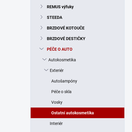
n
REMUS výfuky
í
p
STEEDA
a
n
BRZDOVÉ KOTOUČE
e
BRZDOVÉ DESTIČKY
l
PÉČE O AUTO
Autokosmetika
Exteriér
Autošampóny
Péče o skla
Vosky
Ostatní autokosmetika
Interiér