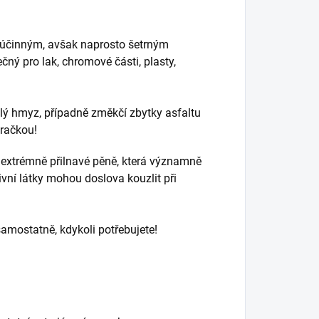
 účinným, avšak naprosto šetrným
ý pro lak, chromové části, plasty,
hlý hmyz, případně změkčí zbytky asfaltu
hračkou!
, extrémně přilnavé pěně, která významně
ivní látky mohou doslova kouzlit při
amostatně, kdykoli potřebujete!