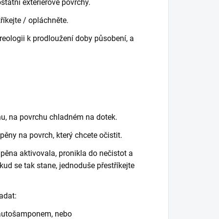
tatní exteriérové povrchy.
říkejte / opláchněte.
reologii k prodloužení doby působení, a
ínu, na povrchu chladném na dotek.
ěny na povrch, který chcete očistit.
pěna aktivovala, pronikla do nečistot a
kud se tak stane, jednoduše přestříkejte
adat:
 autošamponem, nebo