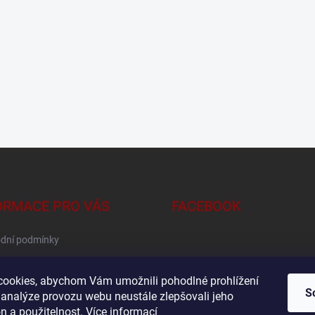
ORMACE PRO VÁS
FACEBOOK
dní podmínky
na osobních údajů
ookies, abychom Vám umožnili pohodlné prohlížení
S
 analýze provozu webu neustále zlepšovali jeho
n a použitelnost.
Více informací