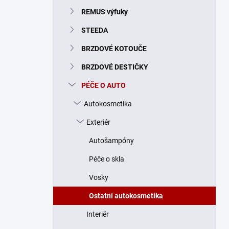
n
REMUS výfuky
í
p
STEEDA
a
n
BRZDOVÉ KOTOUČE
e
BRZDOVÉ DESTIČKY
l
PÉČE O AUTO
Autokosmetika
Exteriér
Autošampóny
Péče o skla
Vosky
Ostatní autokosmetika
Interiér