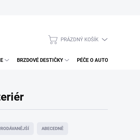
PRÁZDNÝ KOŠÍK
NÁKUPNÍ
KOŠÍK
ČE
BRZDOVÉ DESTIČKY
PÉČE O AUTO
ANTIRA
eriér
RODÁVANĚJŠÍ
ABECEDNĚ