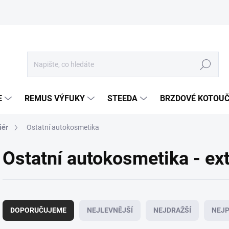
Hledat
E
REMUS VÝFUKY
STEEDA
BRZDOVÉ KOTOU
iér
Ostatní autokosmetika
Ostatní autokosmetika - ext
Ř
a
DOPORUČUJEME
NEJLEVNĚJŠÍ
NEJDRAŽŠÍ
NEJP
z
e