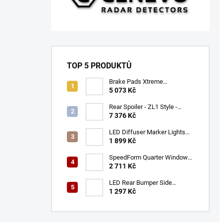
TOP 5 PRODUKTŮ
Brake Pads Xtreme
Performance ECE R90
5 073 Kč
certified | Front Axle
(DB9021XP)
Rear Spoiler - ZL1 Style -
Gloss Black (CAMARO 16-23)
7 376 Kč
LED Diffuser Marker Lights
(CHALLENGER 15-23)
1 899 Kč
SpeedForm Quarter Window
Louvers - Gloss Black
2 711 Kč
(CHALLENGER 08-22)
LED Rear Bumper Side
Markers (MUSTANG 05-09)
1 297 Kč