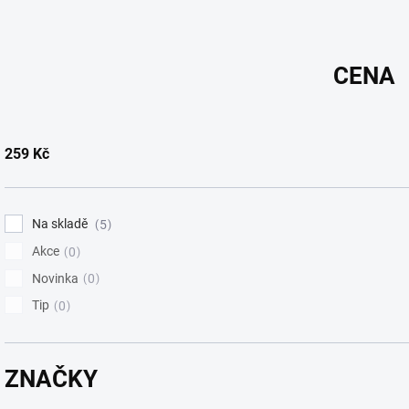
n
í
p
CENA
r
o
d
u
259
Kč
k
t
ů
Na skladě
5
Akce
0
Novinka
0
Tip
0
ZNAČKY