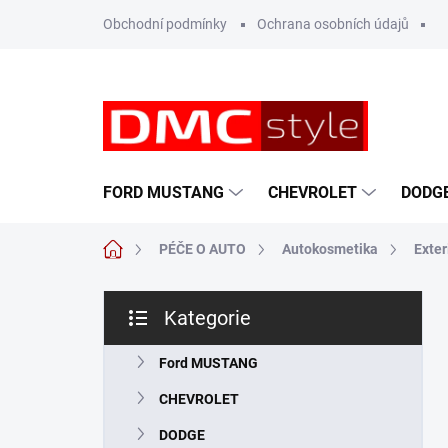
Přejít
Obchodní podmínky
Ochrana osobních údajů
na
obsah
FORD MUSTANG
CHEVROLET
DODG
Domů
PÉČE O AUTO
Autokosmetika
Exter
P
Kategorie
o
Přeskočit
s
kategorie
t
Ford MUSTANG
r
CHEVROLET
a
n
DODGE