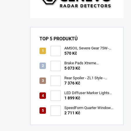
TOP 5 PRODUKTŮ
AMSOIL Severe Gear 75W-
140
570 Kč
Brake Pads Xtreme
Performance ECE R90
5 073 Kč
certified | Front Axle
(DB9021XP)
Rear Spoiler - ZL1 Style -
Gloss Black (CAMARO 16-23)
7 376 Kč
LED Diffuser Marker Lights
(CHALLENGER 15-23)
1 899 Kč
SpeedForm Quarter Window
Louvers - Gloss Black
2 711 Kč
(CHALLENGER 08-22)