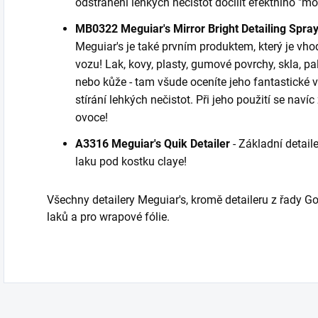
odstranění lehkých nečistot docílit efektního "
MB0322 Meguiar's Mirror Bright Detailing Spra
Meguiar's je také prvním produktem, který je vhodn
vozu! Lak, kovy, plasty, gumové povrchy, skla, pa
nebo kůže - tam všude oceníte jeho fantastické vl
stírání lehkých nečistot. Při jeho použití se naví
ovoce!
A3316 Meguiar's Quik Detailer
- Základní detaile
laku pod kostku claye!
Všechny detailery Meguiar's, kromě detaileru z řady G
laků a pro wrapové fólie.