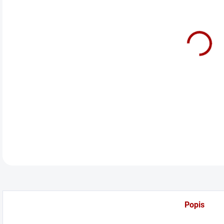
cena
Hybr
posí
DETA
Popis