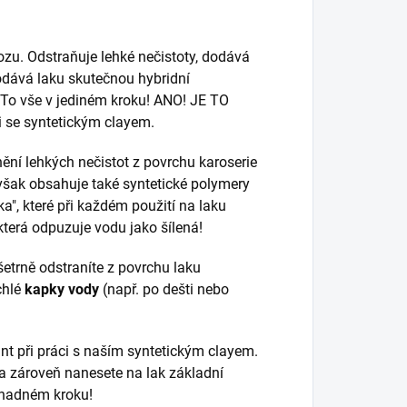
ozu. Odstraňuje lehké nečistoty, dodává
dodává laku skutečnou hybridní
 To vše v jediném kroku! ANO! JE TO
i se syntetickým clayem.
anění lehkých nečistot z povrchu karoserie
však obsahuje také syntetické polymery
a", které při každém použití na laku
terá odpuzuje vodu jako šílená!
 šetrně odstraníte z povrchu laku
chlé
kapky vody
(např. po dešti nebo
ant při práci s naším syntetickým clayem.
 a zároveň nanesete na lak základní
 snadném kroku!