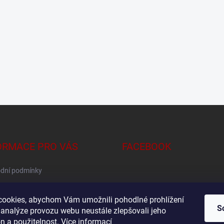
ORMACE PRO VÁS
FACEBOOK
dní podmínky
na osobních údajů
ookies, abychom Vám umožnili pohodlné prohlížení
S
 analýze provozu webu neustále zlepšovali jeho
n a použitelnost.
Více informací