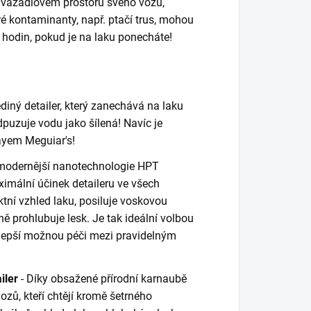
zavazadlovém prostoru svého vozu,
ré kontaminanty, např. ptačí trus, mohou
 hodin, pokud je na laku ponecháte!
diný detailer, který zanechává na laku
puzuje vodu jako šílená! Navíc je
layem Meguiar's!
modernější nanotechnologie HPT
imální účinek detaileru ve všech
ktní vzhled laku, posiluje voskovou
 prohlubuje lesk. Je tak ideální volbou
jlepší možnou péči mezi pravidelným
iler
- Díky obsažené přírodní karnaubě
ozů, kteří chtějí kromě šetrného