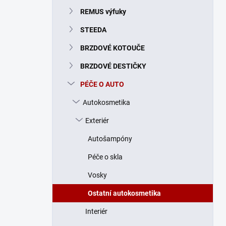
n
REMUS výfuky
í
p
STEEDA
a
n
BRZDOVÉ KOTOUČE
e
BRZDOVÉ DESTIČKY
l
PÉČE O AUTO
Autokosmetika
Exteriér
Autošampóny
Péče o skla
Vosky
Ostatní autokosmetika
Interiér