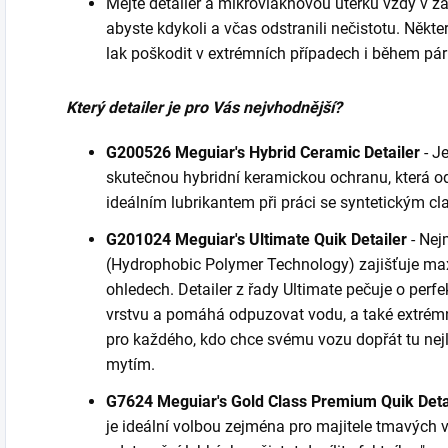
Mějte detailer a mikrovláknovou utěrku vždy v 
abyste kdykoli a včas odstranili nečistotu. Někte
lak poškodit v extrémních případech i během pár
Který detailer je pro Vás nejvhodnější?
G200526 Meguiar's Hybrid Ceramic Detailer
- Je
skutečnou hybridní keramickou ochranu, která od
ideálním lubrikantem při práci se syntetickým c
G201024 Meguiar's Ultimate Quik Detailer
- Nej
(Hydrophobic Polymer Technology) zajišťuje max
ohledech. Detailer z řady Ultimate pečuje o perfe
vrstvu a pomáhá odpuzovat vodu, a také extrémně
pro každého, kdo chce svému vozu dopřát tu ne
mytím.
G7624 Meguiar's Gold Class Premium Quik Deta
je ideální volbou zejména pro majitele tmavých v