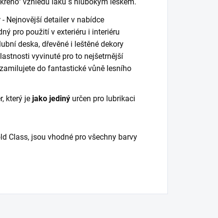
mokrého" vzhledu laku s hlubokým leskem.
y
- Nejnovější detailer v nabídce
ý pro použití v exteriéru i interiéru
lubní deska, dřevěné i leštěné dekory
astnosti vyvinuté pro to nejšetrnější
c zamilujete do fantastické vůně lesního
r, který je
jako jediný
určen pro lubrikaci
old Class, jsou vhodné pro všechny barvy