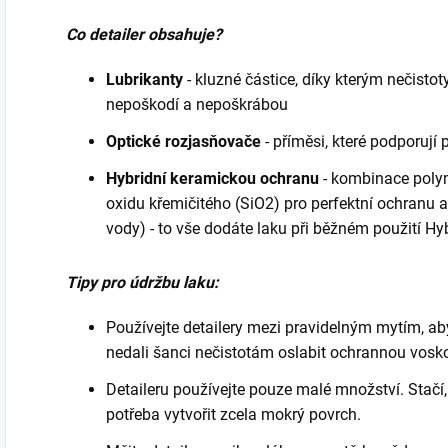
Co detailer obsahuje?
Lubrikanty
- kluzné částice, díky kterým nečistot
nepoškodí a nepoškrábou
Optické rozjasňovače
- příměsi, které podporují
Hybridní keramickou ochranu
- kombinace polym
oxidu křemičitého (SiO2) pro perfektní ochranu 
vody) - to vše dodáte laku při běžném použití Hy
Tipy pro údržbu laku:
Používejte detailery mezi pravidelným mytím, aby
nedali šanci nečistotám oslabit ochrannou vosko
Detaileru používejte pouze malé množství. Stačí,
potřeba vytvořit zcela mokrý povrch.