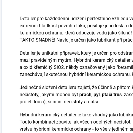
Detailer pro každodenní udržení perfektního vzhledu v
extrémní hladkost povrchu laku, posiluje jeho lesk a 
keramickou ochranu, která odpuzuje vodu jako šílená!
TAKTO SNADNÉ! Navíc je určen jako lubrikant při prác
Detailer je unikátní přípravek, který je určen pro odstr
mezi pravidelným mytím. Hybridní keramický detailer 
a oxid křemičitý SiO2, někdy označovaný jako "keramik
zanechávají skutečnou hybridní keramickou ochranu, k
Jedinečné složení detaileru zajistí, že účinně a přitom
nečistoty, jakými mohou být
prach
,
pyl
,
ptačí trus
, zas
projetí louží), silniční nečistoty a další.
Hybridní keramický detailer je také vhodný jako lubrik
Touto kombinací zbavíte lak všech odolných nečistot,
vrstvu hybridní keramické ochrany - to vše v jediném