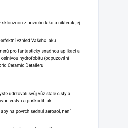
y sklouznou z povrchu laku a nikterak jej
 perfektní vzhled Vašeho laku
erů pro fantasticky snadnou aplikaci a
a oslnivou hydrofobitu (odpuzování
brid Ceramic Detaileru!
ste udržovali svůj vůz stále čistý a
vou vrstvu a poškodit lak.
 aby na povrch sednul aerosol, není