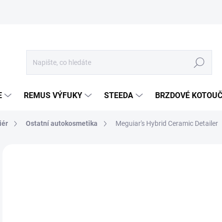
Hledat
E
REMUS VÝFUKY
STEEDA
BRZDOVÉ KOTOU
iér
Ostatní autokosmetika
Meguiar's Hybrid Ceramic Detailer
Neohodnoceno
Podrobnosti hodnocení
ZNA
5
437
Měr
SK