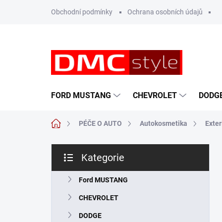
Přejít
Obchodní podmínky
Ochrana osobních údajů
na
obsah
FORD MUSTANG
CHEVROLET
DODG
Domů
PÉČE O AUTO
Autokosmetika
Exter
P
Kategorie
o
Přeskočit
s
kategorie
t
Ford MUSTANG
r
CHEVROLET
a
n
DODGE