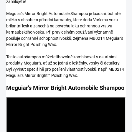
zamilujete!
Meguiar's Mirror Bright Automobile Shampoo je luxusní, bohaté
mléko s obsahem přírodní karnauby, které dodá Vašemu vozu
brilantní lesk a zanechá na povrchu laku ochrannou vrstvu
karnaubského vosku. Při pravidelném používání významně
posiluje ochranné schopnosti vosků, zejména MB0214 Meguiar's
Mirror Bright Polishing Wax.
Tento autošampon můžete libovolně kombinovat s ostatními
produkty Meguiar’s, ať už se jedná o leštěnky, vosky či detailery.
Byl vyvinut speciálně pro posílení vlastností vosků, např. MB0214
Meguiar's Mirror Bright™ Polishing Wax.
Meguiar's Mirror Bright Automobile Shampoo