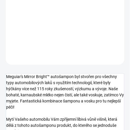
cena:
−
+
Přidat do košíku
Autošampon s voskem, 1,4 l
DETAILNÍ INFORMACE
ZEPTAT SE
Meguiar's Mirror Bright™ autošampon byl stvořen pro všechny
typy automobilových laků s využitím technologií, které byly
hýčkány více než 115 roky zkušeností, výzkumu a vývoje. Naše
bohaté, karnaubské mléko nejen čistí, ale také voskuje, zatímco Vy
myjete. Fantastická kombinace šamponu a vosku pro tu nejlepší
péči!
Mytí Vašeho automobilu Vám zpříjemní líbivá vůně višně, která
dělá z tohoto autošamponu produkt, do kterého se jednoduše