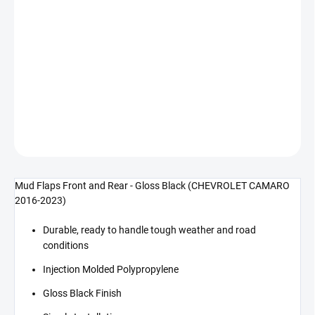
cena:
−
+
Přidat do košíku
Zástěrky přední+zadní - lesklá černá (CAMARO 16-23)
DETAILNÍ INFORMACE
ZEPTAT SE
Mud Flaps Front and Rear - Gloss Black (CHEVROLET CAMARO
2016-2023)
Durable, ready to handle tough weather and road
conditions
Injection Molded Polypropylene
Gloss Black Finish