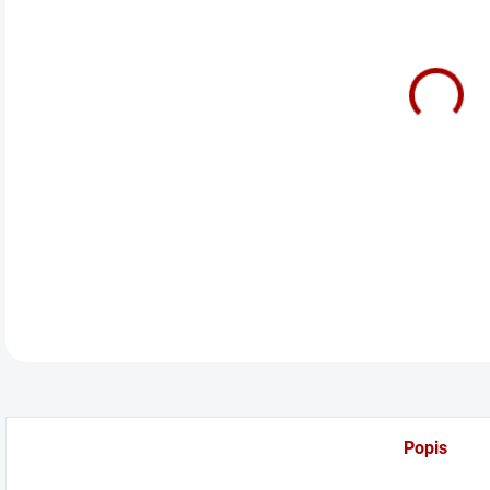
cena
Žalu
DETA
Popis