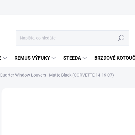
Hledat
E
REMUS VÝFUKY
STEEDA
BRZDOVÉ KOTOU
Quarter Window Louvers - Matte Black (CORVETTE 14-19 C7)
Neohodnoceno
Podrobnosti hodnocení
ZNA
3 
3 0
Měr
SKL