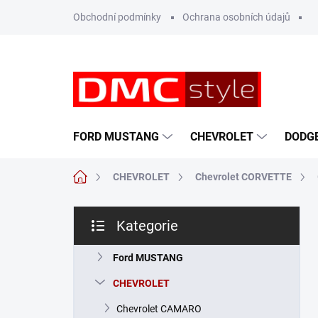
Přejít
Obchodní podmínky
Ochrana osobních údajů
na
obsah
FORD MUSTANG
CHEVROLET
DODG
Domů
CHEVROLET
Chevrolet CORVETTE
P
Kategorie
o
Přeskočit
s
kategorie
t
Ford MUSTANG
r
CHEVROLET
a
n
Chevrolet CAMARO