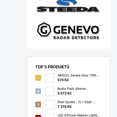
TOP 5 PRODUKTŮ
AMSOIL Severe Gear 75W-
140
570 Kč
Brake Pads Xtreme
Performance ECE R90
5 073 Kč
certified | Front Axle
(DB9021XP)
Rear Spoiler - ZL1 Style -
Gloss Black (CAMARO 16-23)
7 376 Kč
LED Diffuser Marker Lights