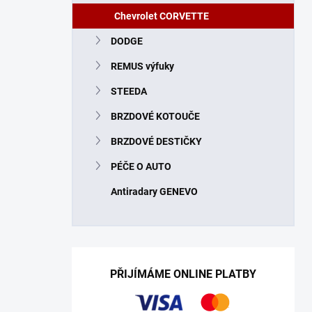
n
Chevrolet CORVETTE
í
p
DODGE
a
n
REMUS výfuky
e
STEEDA
l
BRZDOVÉ KOTOUČE
BRZDOVÉ DESTIČKY
PÉČE O AUTO
Antiradary GENEVO
PŘIJÍMÁME ONLINE PLATBY