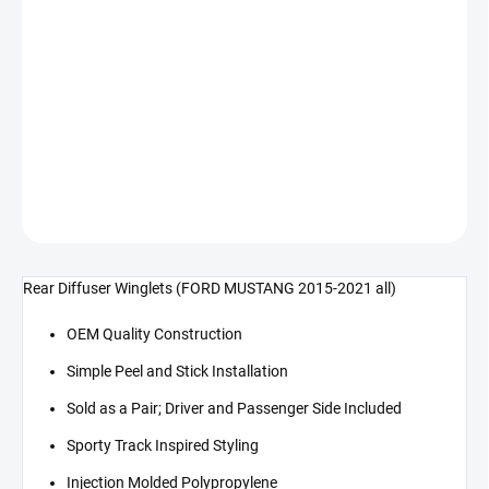
cena:
−
+
Přidat do košíku
Křídla zadního difuzoru (MUSTANG 15-23 fastback i cabrio)
DETAILNÍ INFORMACE
ZEPTAT SE
Rear Diffuser Winglets (FORD MUSTANG 2015-2021 all)
OEM Quality Construction
Simple Peel and Stick Installation
Sold as a Pair; Driver and Passenger Side Included
Sporty Track Inspired Styling
Injection Molded Polypropylene