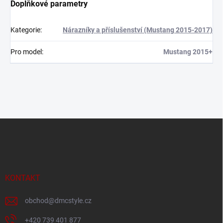
Doplňkové parametry
Kategorie
:
Nárazníky a příslušenství (Mustang 2015-2017)
Pro model
:
Mustang 2015+
Z
á
p
a
t
í
KONTAKT
obchod
@
dmcstyle.cz
+420 739 401 877