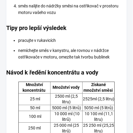
směs nalijte do nádržky směsi na ostřikovač v prostoru
motoru vašeho vozu
Tipy pro lepší výsledek
pracujte v rukavicích
nemíchejte směs v kanystru, ale rovnou v nádržce
ostřikovače v motoru, omezíte tak tvorbu bublinek
Návod k ředění koncentrátu a vody
Množství
Získané
Množství vody
koncentrátu
množství směsi
2500 ml (2,5
25 ml
2525ml (2,5 litru)
litru)
50 ml
5000 ml (5 litrů)
5050 ml (5 litrů)
10 000 ml (10
10 100 ml (11,1
100 ml
litrů)
litru)
25 000 ml (25
25 250 ml (25,25
250 ml
litrů)
litru)