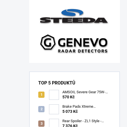
TOP 5 PRODUKTŮ
AMSOIL Severe Gear 75W-
140
570 Kč
Brake Pads Xtreme
Performance ECE R90
5 073 Kč
certified | Front Axle
(DB9021XP)
Rear Spoiler - ZL1 Style -
Gloss Black (CAMARO 16-23)
7 376 Kč