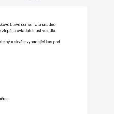
škové barvě černé. Tato snadno
 zlepšila ovladatelnost vozidla.
telný a skvěle vypadající kus pod
měrce