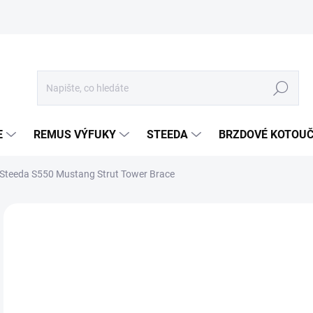
Hledat
E
REMUS VÝFUKY
STEEDA
BRZDOVÉ KOTOU
Steeda S550 Mustang Strut Tower Brace
Neohodnoceno
Podrobnosti hodnocení
ZNA
AKCE
10
7 2