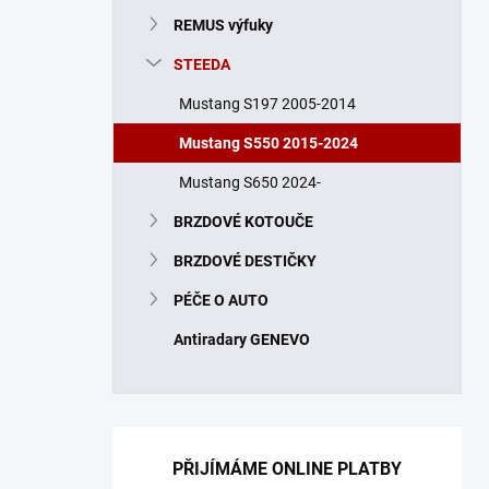
n
REMUS výfuky
í
p
STEEDA
a
n
Mustang S197 2005-2014
e
Mustang S550 2015-2024
l
Mustang S650 2024-
BRZDOVÉ KOTOUČE
BRZDOVÉ DESTIČKY
PÉČE O AUTO
Antiradary GENEVO
PŘIJÍMÁME ONLINE PLATBY