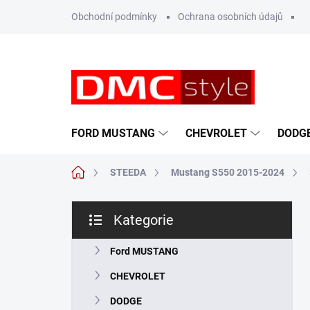
Přejít
Obchodní podmínky
Ochrana osobních údajů
na
obsah
FORD MUSTANG
CHEVROLET
DODG
Domů
STEEDA
Mustang S550 2015-2024
P
Kategorie
o
Přeskočit
s
kategorie
t
Ford MUSTANG
r
CHEVROLET
a
n
DODGE