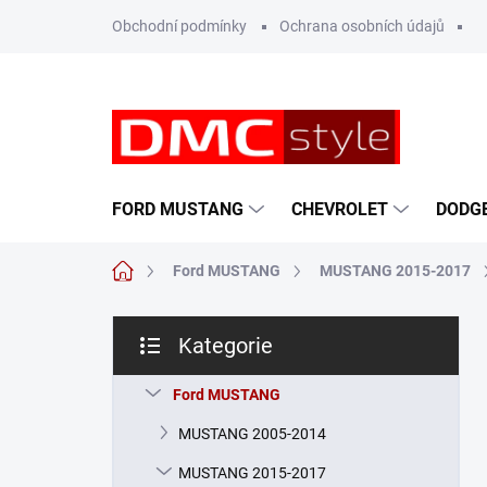
Přejít
Obchodní podmínky
Ochrana osobních údajů
na
obsah
FORD MUSTANG
CHEVROLET
DODG
Domů
Ford MUSTANG
MUSTANG 2015-2017
P
Kategorie
o
Přeskočit
s
kategorie
t
Ford MUSTANG
r
MUSTANG 2005-2014
a
n
MUSTANG 2015-2017