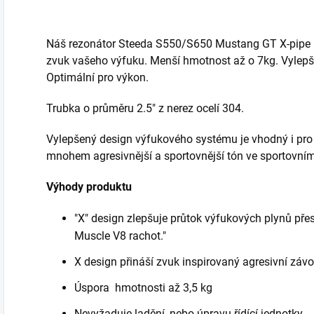
Náš rezonátor Steeda S550/S650 Mustang GT X-pipe n
zvuk vašeho výfuku. Menší hmotnost až o 7kg. Vylepší
Optimální pro výkon.
Trubka o průměru 2.5" z nerez ocelí 304.
Vylepšený design výfukového systému je vhodný i pro
mnohem agresivnější a sportovnější tón ve sportovní
Výhody produktu
"X" design zlepšuje průtok výfukových plynů přes
Muscle V8 rachot."
X design přináší zvuk inspirovaný agresivní záv
Úspora hmotnosti až 3,5 kg
Nevyžaduje ladění, nebo úpravu řídící jednotky