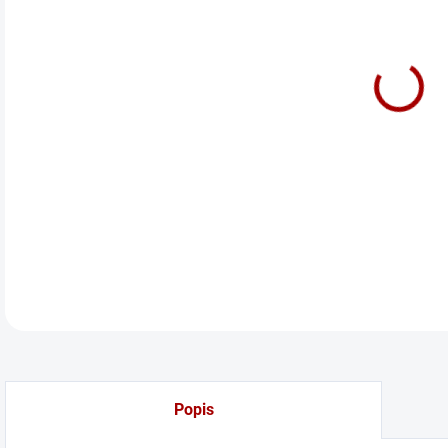
cena
Stee
DETA
Popis