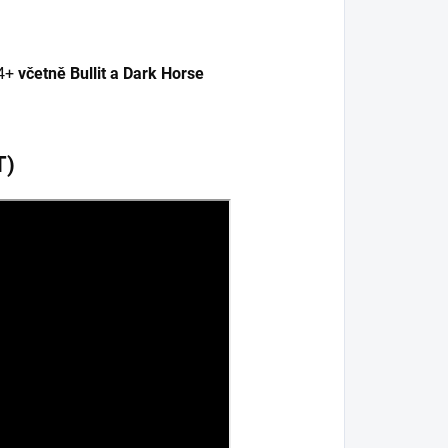
24+
včetně Bullit a Dark Horse
T)