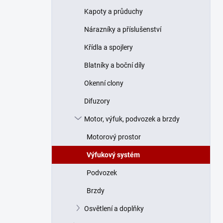
n
Kapoty a průduchy
í
p
Nárazníky a příslušenství
a
n
Křídla a spojlery
e
Blatníky a boční díly
l
Okenní clony
Difuzory
Motor, výfuk, podvozek a brzdy
Motorový prostor
Výfukový systém
Podvozek
Brzdy
Osvětlení a doplňky