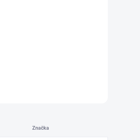
:
−
+
Přidat do košíku
da S550/S650 Mustang X Pipe střední díl (GT)
ILNÍ INFORMACE
ZEPTAT SE
Značka