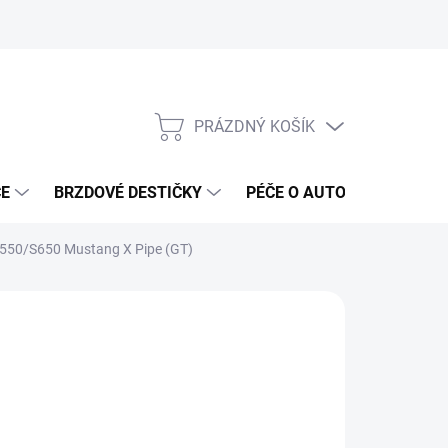
PRÁZDNÝ KOŠÍK
NÁKUPNÍ
KOŠÍK
ČE
BRZDOVÉ DESTIČKY
PÉČE O AUTO
ANTIRA
S550/S650 Mustang X Pipe (GT)
ČKA:
STEEDA
 990 Kč
83 Kč bez DPH
ná
LADEM