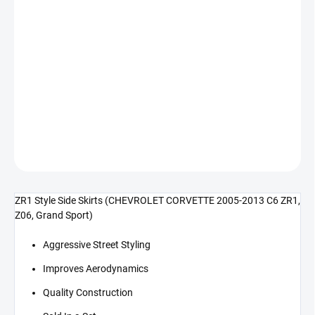
cena:
−
+
Přidat do košíku
Boční prahy ZR1 Style (CORVETTE 05-13 C6 ZR1, Z06, Grand
Sport)
DETAILNÍ INFORMACE
ZEPTAT SE
ZR1 Style Side Skirts (CHEVROLET CORVETTE 2005-2013 C6 ZR1,
Z06, Grand Sport)
Aggressive Street Styling
Improves Aerodynamics
Quality Construction