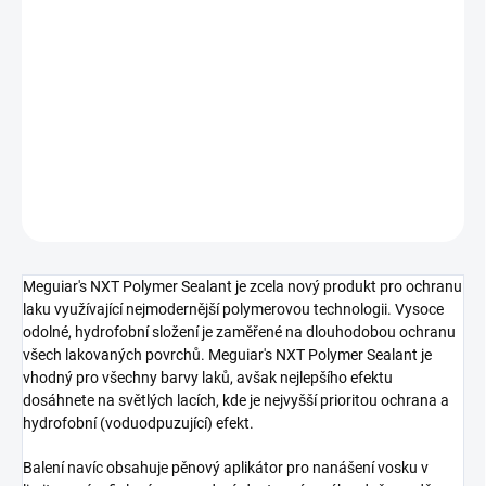
cena:
−
+
Přidat do košíku
Tekutý polymerový sealant, 532 ml
DETAILNÍ INFORMACE
ZEPTAT SE
Meguiar's NXT Polymer Sealant je zcela nový produkt pro ochranu
laku využívající nejmodernější polymerovou technologii. Vysoce
odolné, hydrofobní složení je zaměřené na dlouhodobou ochranu
všech lakovaných povrchů. Meguiar's NXT Polymer Sealant je
vhodný pro všechny barvy laků, avšak nejlepšího efektu
dosáhnete na světlých lacích, kde je nejvyšší prioritou ochrana a
hydrofobní (voduodpuzující) efekt.
Balení navíc obsahuje pěnový aplikátor pro nanášení vosku v