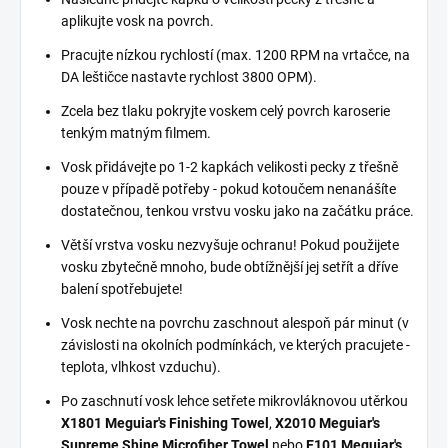
aplikujte vosk na povrch.
Pracujte nízkou rychlostí (max. 1200 RPM na vrtačce, na
DA leštičce nastavte rychlost 3800 OPM).
Zcela bez tlaku pokryjte voskem celý povrch karoserie
tenkým matným filmem.
Vosk přidávejte po 1-2 kapkách velikosti pecky z třešně
pouze v případě potřeby - pokud kotoučem nenanášíte
dostatečnou, tenkou vrstvu vosku jako na začátku práce.
Větší vrstva vosku nezvyšuje ochranu! Pokud použijete
vosku zbytečně mnoho, bude obtížnější jej setřít a dříve
balení spotřebujete!
Vosk nechte na povrchu zaschnout alespoň pár minut (v
závislosti na okolních podmínkách, ve kterých pracujete -
teplota, vlhkost vzduchu).
Po zaschnutí vosk lehce setřete mikrovláknovou utěrkou
X1801 Meguiar's Finishing Towel
,
X2010 Meguiar's
Supreme Shine Microfiber Towel
nebo
E101 Meguiar's