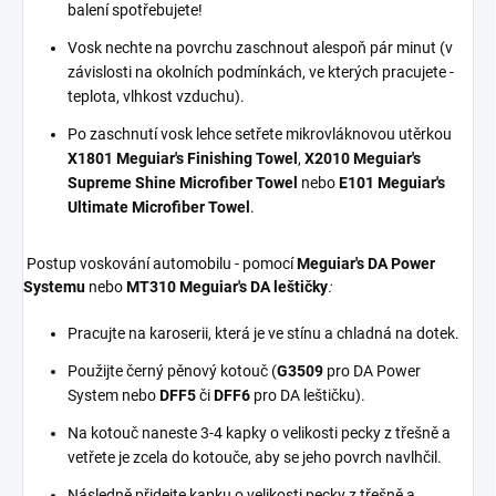
balení spotřebujete!
Vosk nechte na povrchu zaschnout alespoň pár minut (v
závislosti na okolních podmínkách, ve kterých pracujete -
teplota, vlhkost vzduchu).
Po zaschnutí vosk lehce setřete mikrovláknovou utěrkou
X1801 Meguiar's Finishing Towel
,
X2010 Meguiar's
Supreme Shine Microfiber Towel
nebo
E101 Meguiar's
Ultimate Microfiber Towel
.
Postup voskování automobilu - pomocí
Meguiar's DA Power
Systemu
nebo
MT310 Meguiar's DA leštičky
:
Pracujte na karoserii, která je ve stínu a chladná na dotek.
Použijte černý pěnový kotouč (
G3509
pro DA Power
System nebo
DFF5
či
DFF6
pro DA leštičku).
Na kotouč naneste 3-4 kapky o velikosti pecky z třešně a
vetřete je zcela do kotouče, aby se jeho povrch navlhčil.
Následně přidejte kapku o velikosti pecky z třešně a