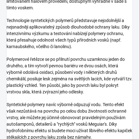
limitovaném fialovém provedení, dostupným výhradně v sadě s
tímto voskem.
Technologie syntetických polymerů představuje nejodolnější a
nejsnadněji aplikovatelný způsob dlouhodobé ochrany laku. Díky
intenzivnímu výzkumu a testování nabízejí polymery ochranu,
která přesahuje odolnost všech typů přírodních vosků (např.
karnaubského, včelího či lanolinu).
Polymerové řetězce se po přilnutí povrchu uzamknou jeden do
druhého, a tím vytvoří pevnou bariéru ve dvou osách, která
výborně odolává oxidaci, působení vody i některých druhů
chemikálií, posiluje lesk zejména na světlých lacích, kde vytváří tzv.
plastický vzhled. Ten působí, jako by povrch laku byl pokryt
vrstvou skla, která zvýrazní jeho odlesky.
Syntetické polymery navíc výborně odpuzují vodu. Tento efekt
však nezůstává na povrchu po celou dobu životnosti ochranné
vrstvy, ale můžete jej účinně obnovovat pravidelným používám
autošamponů, detailerů a "rychlých" vosků Meguiar's. Díky
hydrofobnímu efektu si budete moci užívat líbivého efektu kapiček
stékajících z povrchu laku zcela bez námahy.